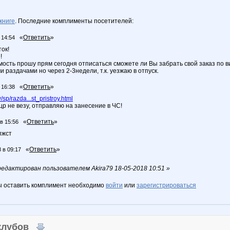
книге
. Последние комплименты посетителей:
«
Ответить
»
 14:54
ок!
!
ость прошу прям сегодня отписаться сможете ли Вы забрать свой заказ по ви
 раздачами но через 2-3недели, т.к. уезжаю в отпуск.
«
Ответить
»
 16:38
p/razda...st_pristroy.html
 цр не везу, отправляю на занесение в ЧС!
«
Ответить
»
 в 15:56
пжст
«
Ответить
»
 в 09:17
дактирован пользователем Akira79 18-05-2018 10:51 »
ы оставить комплимент необходимо
войти
или
зарегистрироваться
 клубов