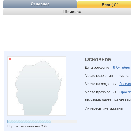
Основное
Блог
( 0 )
Шпионаж
Основное
Дата рождения :
9 Октября
Место рождения : не указа
Место нахождения :
Россия
Место проживания :
Проспе
Любимые места : не указа
Интересы : не указаны
Портрет заполнен на 62 %