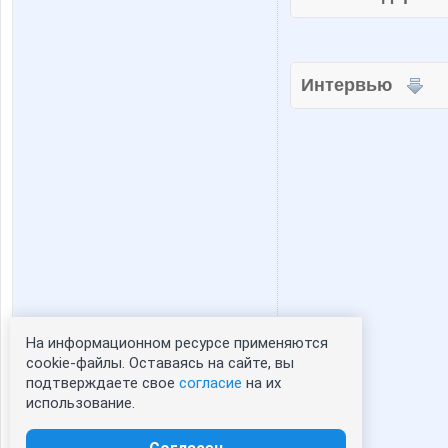
Интервью
На информационном ресурсе применяются
Статистика портрета:
cookie-файлы. Оставаясь на сайте, вы
подтверждаете свое
согласие
на их
сейчас просматривают портрет - 0
использование.
зарегистрированные пользователи
посетившие портрет за 7 дней - 0