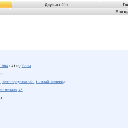
Друзья
( 49 )
Га
Мне н
1984
г. 41 год
Весы
но
,
Нижегородская обл.
,
Нижний Новгород
кт ленина, 45
ны