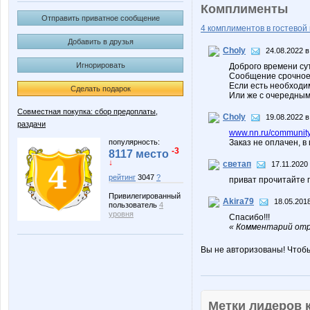
Комплименты
Отправить приватное сообщение
4 комплиментов в гостевой 
Добавить в друзья
Choly
24.08.2022 в
Игнорировать
Доброго времени сут
Сообщение срочное
Если есть необходим
Сделать подарок
Или же с очередными
Совместная покупка: сбор предоплаты,
Choly
19.08.2022 в
раздачи
www.nn.ru/community/s
популярность:
Заказ не оплачен, в
-3
8117 место
↓
светап
17.11.2020
рейтинг
3047
?
приват прочитайте 
Привилегированный
Akira79
18.05.2018
пользователь
4
уровня
Спасибо!!!
« Комментарий отре
Вы не авторизованы! Чтоб
Метки лидеров