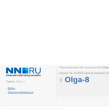
Персональный сайт пользователя
Olga
портрет № 1214640 зарегистрирован бол
Olga-8
Привет, Гость !
-
Войти
-
Зарегистрироваться